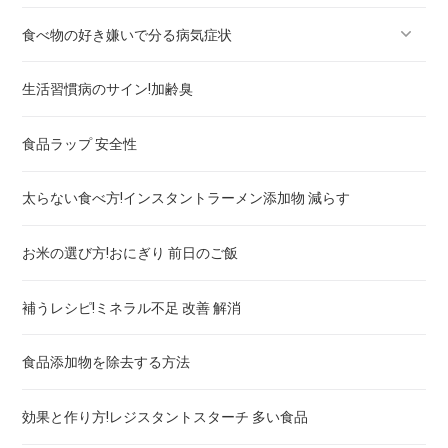
食べ物の好き嫌いで分る病気症状
さつまいもの病気予防効果！野菜の選び方
生活習慣病のサイン!加齢臭
れんこん
亜鉛不足症状と食事
食品ラップ 安全性
にんじん
目の老化を防ぐ食べ物とサプリメント！スマホとPC
太らない食べ方!インスタントラーメン添加物 減らす
たまねぎ
ドロドロ血チェックあり！高脂血症 予防の食事とサプリ
お米の選び方!おにぎり 前日のご飯
ブロッコリー
好き嫌いで分る！貧血 食事と飲み物
補うレシピ!ミネラル不足 改善 解消
高血圧チェックOK！血圧下げる食事とサプリと飲み物
食品添加物を除去する方法
好き嫌いで分る！内臓脂肪減らす食べ物,お茶,酢,薬
効果と作り方!レジスタントスターチ 多い食品
糖尿病リスクチェックあり！血糖値下げる食事とお茶とサプ
リ