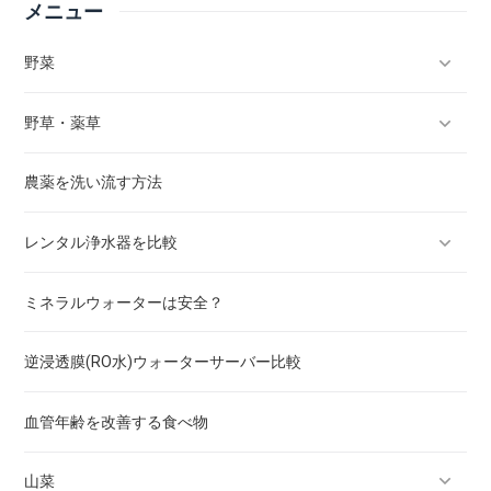
メニュー
防災グッズ 経験者 スマホ充電 ! キャンプグッズを更新しました
者 最低限必要な
もの ! キャンプグ
ッズ
野菜
(2021/04/05)
防災グッズ 経験
防災グッズ 携帯トイレは何個 経験者 ! キャンプグッズを更新し
者 最低限必要な
もの ! キャンプグ
野草・薬草
キャベツ
ました
ッズ
農薬を洗い流す方法
きゅうり
タンポポ
レンタル浄水器を比較
トマト
梅
ミネラルウォーターは安全？
かぼちゃ
セリ
水道水は安全？
逆浸透膜(RO水)ウォーターサーバー比較
ゴーヤ
スギナ
血管年齢を改善する食べ物
小松菜
ドクダミ
山菜
さといも（里芋）
アロエ