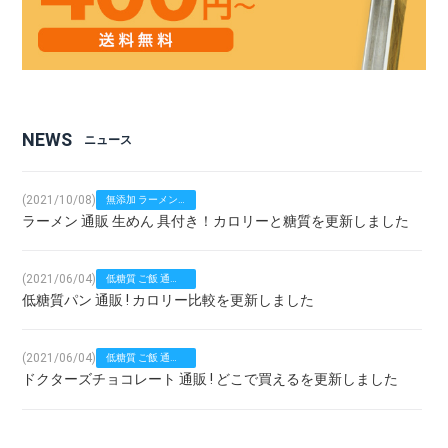
NEWS
ニュース
(2021/10/08)
無添加 ラーメン
ラーメン 通販 生めん 具付き！カロリーと糖質を更新しました
通販！送料無料
(2021/06/04)
低糖質 ご飯 通販 !
低糖質パン 通販 ! カロリー比較を更新しました
どこが安全で安い
(2021/06/04)
低糖質 ご飯 通販 !
ドクターズチョコレート 通販 ! どこで買えるを更新しました
どこが安全で安い
(2021/04/05)
防災グッズ 経験