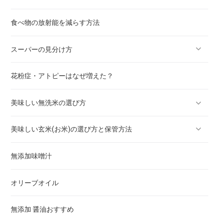
食べ物の放射能を減らす方法
なす
クコ
ワラビ
スーパーの見分け方
ピーマン
タケノコ
花粉症・アトピーはなぜ増えた？
白菜
フキノトウ
野菜・果物のシール番号の意味
美味しい無洗米の選び方
ほうれん草
タラノメ
美味しい玄米(お米)の選び方と保管方法
ネギ
フキ
全く洗わない！BG無洗米 お試し 送料無料
無添加味噌汁
レタス
新米 無洗米の炊き方と水加減！全く洗わないBG無洗米
玄米のおいしい炊き方
オリーブオイル
じゃがいも
無添加 醤油おすすめ
大根