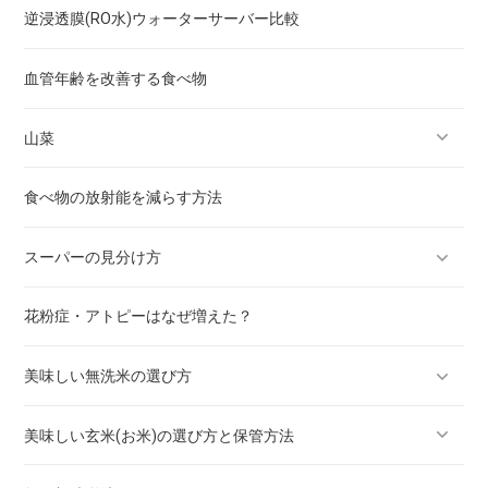
逆浸透膜(RO水)ウォーターサーバー比較
ゴーヤ
スギナ
血管年齢を改善する食べ物
小松菜
ドクダミ
山菜
さといも（里芋）
アロエ
食べ物の放射能を減らす方法
なす
クコ
ワラビ
スーパーの見分け方
ピーマン
タケノコ
花粉症・アトピーはなぜ増えた？
白菜
フキノトウ
野菜・果物のシール番号の意味
美味しい無洗米の選び方
ほうれん草
タラノメ
美味しい玄米(お米)の選び方と保管方法
ネギ
フキ
全く洗わない！BG無洗米 お試し 送料無料