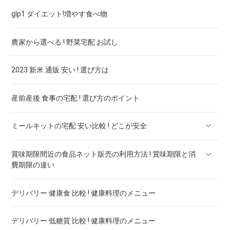
glp1 ダイエット!増やす食べ物
農家から選べる ! 野菜宅配 お試し
2023 新米 通販 安い ! 選び方は
産前産後 食事の宅配 ! 選び方のポイント
ミールキットの宅配 安い比較 ! どこが安全
賞味期限間近の食品ネット販売の利用方法 ! 賞味期限と消
ミールキットの離乳食 ! どこが安全
費期限の違い
ミールキットのアレルギー対応 ! どこが安全
デリバリー 健康食 比較 ! 健康料理のメニュー
賞味期限間近の飲料ネット販売 ! 激安通販サイト
ミールキットの糖質制限 ! どこが安全
デリバリー 低糖質 比較 ! 健康料理のメニュー
賞味期限間近お菓子のネット販売 ! 激安通販サイト