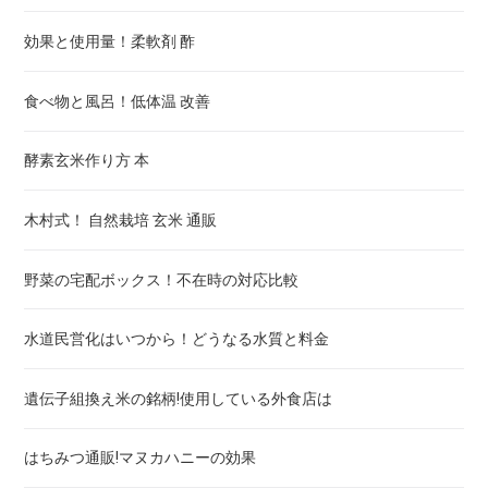
効果と使用量！柔軟剤 酢
月経前症候群チェックあり！PMS 症状と食事とサプリ
食べ物と風呂！低体温 改善
アンセリン サプリ 比較！アンセリンは痛風に効く
酵素玄米作り方 本
ターミナリアベリリカ サプリ 比較！飲み方・効果・副作用
木村式！ 自然栽培 玄米 通販
コロナ後遺症嗅覚亜鉛！飲み方・効果・副作用
野菜の宅配ボックス！不在時の対応比較
亜鉛サプリメント 選び方 おすすめ！効果と飲むタイミング
水道民営化はいつから！どうなる水質と料金
フェリチン鉄 サプリ 子供！おすすめ 市販
遺伝子組換え米の銘柄!使用している外食店は
はちみつ通販!マヌカハニーの効果