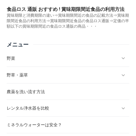
品・・・
食品ロス 通販 おすすめ ! 賞味期限間近食品の利用方法
賞味期限と消費期限の違い⇒賞味期限間近の食品の記載方法⇒賞味期
限間近食品の利用方法⇒賞味期限間近食品の食品ロス通販⇒定価の半
額以下の賞味期限間近の食品ロス通販の商品・・・
メニュー
野菜
野草・薬草
キャベツ
農薬を洗い流す方法
きゅうり
タンポポ
レンタル浄水器を比較
トマト
梅
ミネラルウォーターは安全？
かぼちゃ
セリ
水道水は安全？