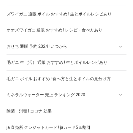
ズワイガニ 通販 ボイル おすすめ ! 生とボイルレシピあり
オオズワイガニ 通販 おすすめ ! レシピ・食べ方あり
おせち 通販 予約 2024 ! いつから
毛ガニ 生（活） 通販 おすすめ ! 生とボイルレシピあり
おせち 二人用 予約 ! おすすめ安全おせち料理は
毛ガニ ボイル おすすめ ! 食べ方と生とボイルの見分け方
おせち 通販 一人前 ! おすすめ安全おせち料理は
ミネラルウォーター 売上 ランキング 2020
除菌・消毒 ! コロナ 効果
クリスタルガイザー 500ml 48本 最安値 ! シャスタ産 価格比較
ja 直売所 クレジットカード ! jaカード5％割引
伊賀の天然水 強炭酸水 500ml ×24本 最安値 ! 7社の価格比較