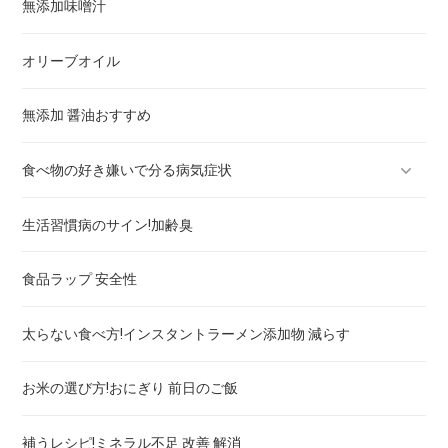
無添加味噌汁
レタス
新米 無洗米の炊き方と水加減！全く洗わないBG無洗米
玄米のおいしい炊き方
オリーブオイル
じゃがいも
無添加 醤油おすすめ
大根
食べ物の好き嫌いで分る病気症状
さつまいもの病気予防効果！野菜の選び方
生活習慣病のサイン!加齢臭
れんこん
亜鉛不足症状と食事
食品ラップ 安全性
にんじん
目の老化を防ぐ食べ物とサプリメント！スマホとPC
太らない食べ方!インスタントラーメン添加物 減らす
たまねぎ
ドロドロ血チェックあり！高脂血症 予防の食事とサプリ
お米の選び方!おにぎり 前日のご飯
ブロッコリー
好き嫌いで分る！貧血 食事と飲み物
補うレシピ!ミネラル不足 改善 解消
高血圧チェックOK！血圧下げる食事とサプリと飲み物