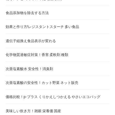
食品添加物を除去する方法
好き嫌いで分る！内臓脂肪減らす食べ物,お茶,酢,薬
効果と作り方!レジスタントスターチ 多い食品
糖尿病リスクチェックあり！血糖値下げる食事とお茶とサプ
リ
遺伝子組換え食品表示が変わる
便秘解消の食材・お茶・サプリ・青汁！弛緩性・痙攣性・直
腸性・器質性便秘
化学物質過敏症対策！香害 柔軟剤 種類
好き嫌いで分る！ED治す食事と薬とサプリ
次亜塩素酸水 安全性！消臭剤
好き嫌いで分る！ロコモティブシンドローム対策 食事とサ
次亜塩素酸の安全性！カット野菜 ネット販売
プリ成分
価格比較！p-プラス くりかえしつかえる やさいエコバッグ
認知症テストあり！認知症 予防ケア
美味しい炊き方！雑穀 栄養価 国産
どれがいい！葉酸サプリと食材