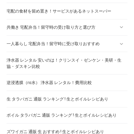
ミールキットの宅配 一人暮らし用比較 ! 安いのはどこ
宅配の食材を留め置き！サービスがあるネットスーパー
ミールキットでダイエット ! どこが安全
ミールキットの低糖質 ! どこが安全
共働き 宅配弁当！留守時の受け取り方と選び方
賞味期限間近の缶詰ネット販売 ! 激安通販サイト
一人暮らし 宅配弁当！留守時に受け取りおすすめ
賞味期限間近ペットフードのネット販売 ! 激安通販サイト
共働き ミールキット！留守時の受け取り方と選び方
浄水器 レンタル 安いのは！クリンスイ・ゼンケン・美研・生
賞味期限間近の野菜ジュース ネット販売 ! 激安通販サイト
共働きミールキットの離乳食 ! どこが安全
一人暮らし 味噌汁！インスタントは要注意
協・ダスキン比較
賞味期限間近のレトルトカレーネット販売 ! 激安通販サイト
共働き 味噌汁！無添加味噌の健康効果
一人暮らし 浄水器！レンタル料金を比較
逆浸透膜（ro水） 浄水器 レンタル！費用比較
賞味期限間近の缶コーヒーネット販売 ! 激安通販サイト
一人暮らし 野菜！カット野菜の安全性
生 タラバガニ 通販 ランキング ! 生とボイルレシピあり
食品ロス 通販 おすすめ ! 賞味期限間近食品の利用方法
一人暮らし レトルト 安い！おすすめ 通販
ボイル タラバガニ 通販 ランキング ! 生とボイルレシピあり
一人暮らし 米 無洗米！ネット 通販
ズワイガニ 通販 生 おすすめ ! 生とボイルレシピあり