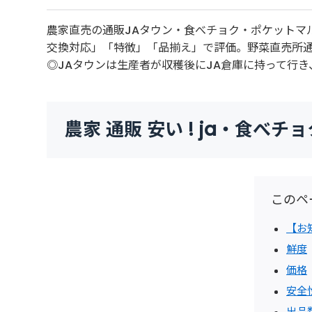
農家直売の通販JAタウン・食べチョク・ポケットマ
交換対応」「特徴」「品揃え」で評価。野菜直売所
◎JAタウンは生産者が収穫後にJA倉庫に持って行
農家 通販 安い ! ja・食
このペ
【お
鮮度
価格
安全
出品