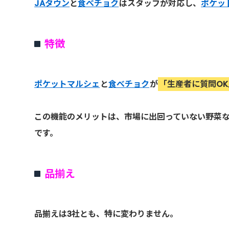
JAタウン
と
食べチョク
はスタッフが対応し、
ポケッ
特徴
ポケットマルシェ
と
食べチョク
が
「生産者に質問O
この機能のメリットは、市場に出回っていない野菜
です。
品揃え
品揃えは3社とも、特に変わりません。