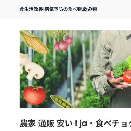
食生活改善!病気予防の食べ物,飲み物
農家 通販 安い ! ja・食