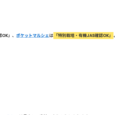
認OK」、
ポケットマルシェ
は
「特別栽培・有機JAS確認OK」