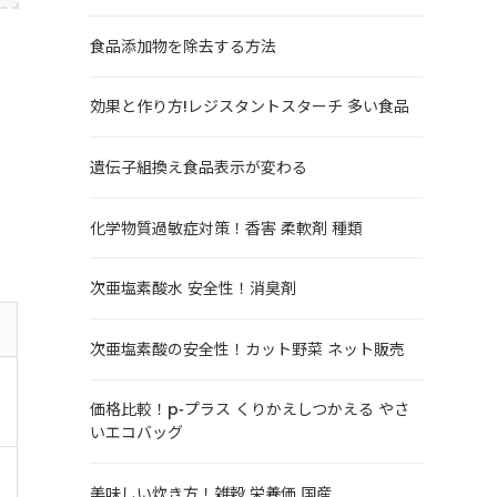
食品添加物を除去する方法
効果と作り方!レジスタントスターチ 多い食品
遺伝子組換え食品表示が変わる
化学物質過敏症対策！香害 柔軟剤 種類
次亜塩素酸水 安全性！消臭剤
次亜塩素酸の安全性！カット野菜 ネット販売
価格比較！p-プラス くりかえしつかえる やさ
いエコバッグ
美味しい炊き方！雑穀 栄養価 国産