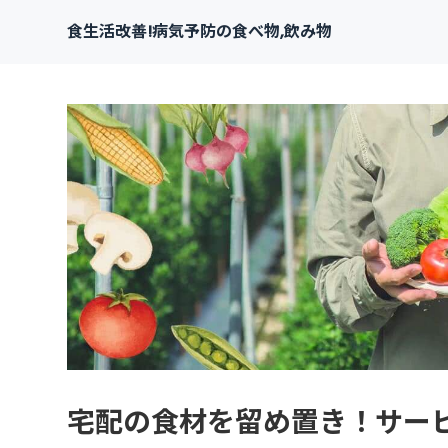
食生活改善!病気予防の食べ物,飲み物
宅配の食材を留め置き！サー