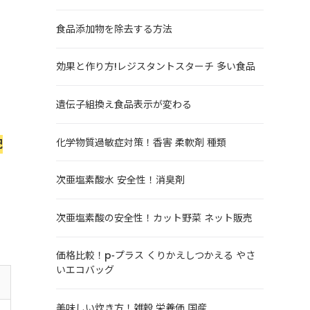
食品添加物を除去する方法
効果と作り方!レジスタントスターチ 多い食品
り
遺伝子組換え食品表示が変わる
化学物質過敏症対策！香害 柔軟剤 種類
配
次亜塩素酸水 安全性！消臭剤
次亜塩素酸の安全性！カット野菜 ネット販売
価格比較！p-プラス くりかえしつかえる やさ
いエコバッグ
美味しい炊き方！雑穀 栄養価 国産