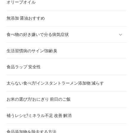
オリーブオイル
じゃがいも
無添加 醤油おすすめ
大根
食べ物の好き嫌いで分る病気症状
さつまいもの病気予防効果！野菜の選び方
生活習慣病のサイン!加齢臭
れんこん
亜鉛不足症状と食事
食品ラップ 安全性
にんじん
目の老化を防ぐ食べ物とサプリメント！スマホとPC
太らない食べ方!インスタントラーメン添加物 減らす
たまねぎ
ドロドロ血チェックあり！高脂血症 予防の食事とサプリ
お米の選び方!おにぎり 前日のご飯
ブロッコリー
好き嫌いで分る！貧血 食事と飲み物
補うレシピ!ミネラル不足 改善 解消
高血圧チェックOK！血圧下げる食事とサプリと飲み物
食品添加物を除去する方法
好き嫌いで分る！内臓脂肪減らす食べ物,お茶,酢,薬