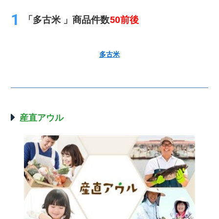
「多古米 」商品件数
50前後
多古米
産直アウル