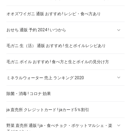
オオズワイガニ 通販 おすすめ ! レシピ・食べ方あり
おせち 通販 予約 2024 ! いつから
毛ガニ 生（活） 通販 おすすめ ! 生とボイルレシピあり
おせち 二人用 予約 ! おすすめ安全おせち料理は
毛ガニ ボイル おすすめ ! 食べ方と生とボイルの見分け方
おせち 通販 一人前 ! おすすめ安全おせち料理は
ミネラルウォーター 売上 ランキング 2020
除菌・消毒 ! コロナ 効果
クリスタルガイザー 500ml 48本 最安値 ! シャスタ産 価格比較
ja 直売所 クレジットカード ! jaカード5％割引
伊賀の天然水 強炭酸水 500ml ×24本 最安値 ! 7社の価格比較
野菜 直売所 通販 ! ja・食べチョク・ポケットマルシェ・楽
ウィルキンソン タンサン 炭酸水 500ml×24本 最安値 ! 7社の価