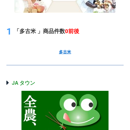
「多古米 」商品件数
0前後
多古米
JA タウン