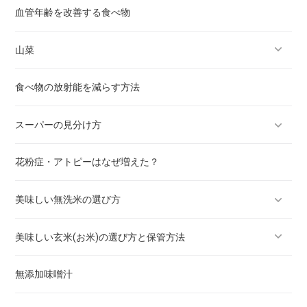
血管年齢を改善する食べ物
小松菜
ドクダミ
山菜
さといも（里芋）
アロエ
食べ物の放射能を減らす方法
なす
クコ
ワラビ
スーパーの見分け方
ピーマン
タケノコ
花粉症・アトピーはなぜ増えた？
白菜
フキノトウ
野菜・果物のシール番号の意味
美味しい無洗米の選び方
ほうれん草
タラノメ
美味しい玄米(お米)の選び方と保管方法
ネギ
フキ
全く洗わない！BG無洗米 お試し 送料無料
無添加味噌汁
レタス
新米 無洗米の炊き方と水加減！全く洗わないBG無洗米
玄米のおいしい炊き方