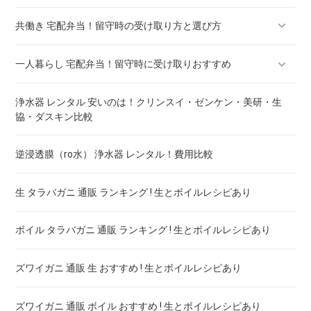
ミールキットの低糖質 ! どこが安全
共働き 宅配弁当！留守時の受け取り方と選び方
賞味期限間近の缶詰ネット販売 ! 激安通販サイト
一人暮らし 宅配弁当！留守時に受け取りおすすめ
賞味期限間近ペットフードのネット販売 ! 激安通販サイト
共働き ミールキット！留守時の受け取り方と選び方
浄水器 レンタル 安いのは！クリンスイ・ゼンケン・美研・生
賞味期限間近の野菜ジュース ネット販売 ! 激安通販サイト
共働きミールキットの離乳食 ! どこが安全
一人暮らし 味噌汁！インスタントは要注意
協・ダスキン比較
賞味期限間近のレトルトカレーネット販売 ! 激安通販サイト
共働き 味噌汁！無添加味噌の健康効果
一人暮らし 浄水器！レンタル料金を比較
逆浸透膜（ro水） 浄水器 レンタル！費用比較
賞味期限間近の缶コーヒーネット販売 ! 激安通販サイト
一人暮らし 野菜！カット野菜の安全性
生 タラバガニ 通販 ランキング ! 生とボイルレシピあり
食品ロス 通販 おすすめ ! 賞味期限間近食品の利用方法
一人暮らし レトルト 安い！おすすめ 通販
ボイル タラバガニ 通販 ランキング ! 生とボイルレシピあり
一人暮らし 米 無洗米！ネット 通販
ズワイガニ 通販 生 おすすめ ! 生とボイルレシピあり
ズワイガニ 通販 ボイル おすすめ ! 生とボイルレシピあり