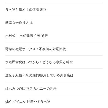
食べ物と風呂！低体温 改善
アンセリン サプリ 比較！アンセリンは痛風に効く
酵素玄米作り方 本
ターミナリアベリリカ サプリ 比較！飲み方・効果・副作用
木村式！ 自然栽培 玄米 通販
コロナ後遺症嗅覚亜鉛！飲み方・効果・副作用
野菜の宅配ボックス！不在時の対応比較
亜鉛サプリメント 選び方 おすすめ！効果と飲むタイミング
水道民営化はいつから！どうなる水質と料金
フェリチン鉄 サプリ 子供！おすすめ 市販
遺伝子組換え米の銘柄!使用している外食店は
はちみつ通販!マヌカハニーの効果
glp1 ダイエット!増やす食べ物