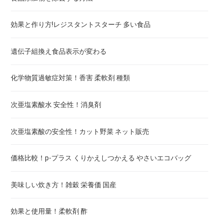
効果と作り方!レジスタントスターチ 多い食品
糖尿病リスクチェックあり！血糖値下げる食事とお茶とサプ
リ
遺伝子組換え食品表示が変わる
便秘解消の食材・お茶・サプリ・青汁！弛緩性・痙攣性・直
腸性・器質性便秘
化学物質過敏症対策！香害 柔軟剤 種類
好き嫌いで分る！ED治す食事と薬とサプリ
次亜塩素酸水 安全性！消臭剤
好き嫌いで分る！ロコモティブシンドローム対策 食事とサ
次亜塩素酸の安全性！カット野菜 ネット販売
プリ成分
価格比較！p-プラス くりかえしつかえる やさいエコバッグ
認知症テストあり！認知症 予防ケア
美味しい炊き方！雑穀 栄養価 国産
どれがいい！葉酸サプリと食材
効果と使用量！柔軟剤 酢
月経前症候群チェックあり！PMS 症状と食事とサプリ