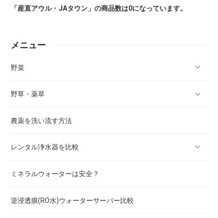
「産直アウル・JAタウン」の商品数は0になっています。
メニュー
野菜
野草・薬草
キャベツ
農薬を洗い流す方法
きゅうり
タンポポ
レンタル浄水器を比較
トマト
梅
ミネラルウォーターは安全？
かぼちゃ
セリ
水道水は安全？
逆浸透膜(RO水)ウォーターサーバー比較
ゴーヤ
スギナ