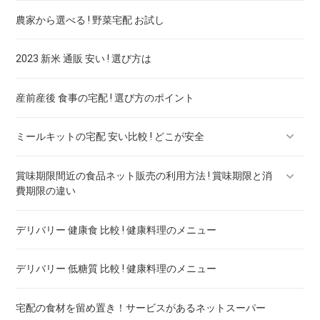
農家から選べる ! 野菜宅配 お試し
2023 新米 通販 安い ! 選び方は
産前産後 食事の宅配 ! 選び方のポイント
ミールキットの宅配 安い比較 ! どこが安全
賞味期限間近の食品ネット販売の利用方法 ! 賞味期限と消
ミールキットの離乳食 ! どこが安全
費期限の違い
ミールキットのアレルギー対応 ! どこが安全
デリバリー 健康食 比較 ! 健康料理のメニュー
賞味期限間近の飲料ネット販売 ! 激安通販サイト
ミールキットの糖質制限 ! どこが安全
デリバリー 低糖質 比較 ! 健康料理のメニュー
賞味期限間近お菓子のネット販売 ! 激安通販サイト
ミールキットの宅配 一人暮らし用比較 ! 安いのはどこ
宅配の食材を留め置き！サービスがあるネットスーパー
ミールキットでダイエット ! どこが安全