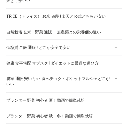
天どこがいい
格比較
TRICE（トライス） お米 値段 ! 楽天と公式どちらが安い.
サントリー 天然水(南アルプス) (2l×6本)×2箱 最安値 ! 7社の価
肉 直売所 通販 ! ja・食べチョク・ポケットマルシェ・楽天ど
格比較
こがいい
自然栽培 玄米・野菜 通販！ 無農薬との栄養価の違い
アルカリイオンの水 ペット 2l×6本 最安値 ! 6社の価格比較
直売所 魚 通販 ! ja・食べチョク・ポケットマルシェ・楽天ど
こがいい
低糖質 ご飯 通販 ! どこが安全で安い
サントリー 天然水 奥大山 550ml×24本 ナチュラルミネラルウ
ォーター 最安値 ! 6社の価格比較
果物 直売所 通販 ! ja・食べチョク・ポケットマルシェ・楽天
健康 食事宅配 サブスク ! ダイエットに最適な選び方
低糖質パン 通販 ! カロリー比較
どこがいい
コントレックス 1.5l×12本 送料無料 最安値 ! 6社の価格比較
農家 通販 安い ! ja・食べチョク・ポケットマルシェどこが
ドクターズチョコレート 通販 ! どこで買える
米 直売所 通販 ! ja・食べチョク・ポケットマルシェ・楽天ど
いい
こがいい
熊野古道水 2l×12本 最安値 ! 6社の価格比較
プランター 野菜 初心者 夏！動画で簡単栽培
農家 通販 野菜 ! ja・食べチョク・ポケットマルシェどこがい
いろはす 2l×6本 最安値 ! 6社の価格比較
い
プランター 野菜 初心者 秋・冬！動画で簡単栽培
サンペレグリノ 500ml×48本 最安値 ! 6社の価格比較
果物 農家 通販 ! ja・食べチョク・ポケットマルシェどこがい
い